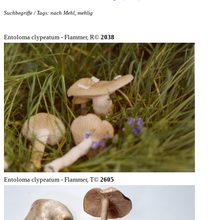
Suchbegriffe / Tags: nach Mehl, mehlig
Entoloma clypeatum - Flammer, R©
2038
Entoloma clypeatum - Flammer, T©
2605