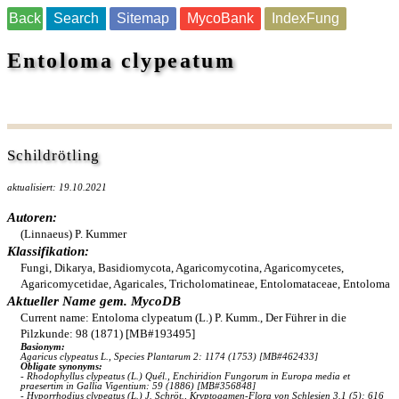
Back
Search
Sitemap
MycoBank
IndexFung
Entoloma clypeatum
Schildrötling
aktualisiert: 19.10.2021
Autoren:
(Linnaeus) P. Kummer
Klassifikation:
Fungi, Dikarya, Basidiomycota, Agaricomycotina, Agaricomycetes,
Agaricomycetidae, Agaricales, Tricholomatineae, Entolomataceae, Entoloma
Aktueller Name gem. MycoDB
Current name: Entoloma clypeatum (L.) P. Kumm., Der Führer in die
Pilzkunde: 98 (1871) [MB#193495]
Basionym:
Agaricus clypeatus L., Species Plantarum 2: 1174 (1753) [MB#462433]
Obligate synonyms:
- Rhodophyllus clypeatus (L.) Quél., Enchiridion Fungorum in Europa media et
praesertim in Gallia Vigentium: 59 (1886) [MB#356848]
- Hyporrhodius clypeatus (L.) J. Schröt., Kryptogamen-Flora von Schlesien 3.1 (5): 616