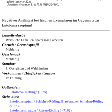
(1889) [MB#494822]
- Agaricus clypeatum L. (1753) [MB#224390]
Negativer Anilintest bei frischen Exemplaren im Gegensatz zu
Entoloma saepium!
Lamellenfarbe
Weissliche Lamellen, später rosa Lamellen
Geruch / Geruchsprofil
Mehlartig
Geschmack
Mehlartig
Standort
In Obstgärten und Waldrändern
Vorkommen / Häufigkeit / Saison
Im Frühling
Gattung/en:
Entoloma / Rötlinge (1025)
Siehe auch
Entoloma sepium / Schlehen-Rötling, Blassbrauner Schlehen-Rötling
(9116)
Entoloma sinuatum / Riesen-Rötling 1 (7162)