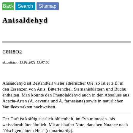
Back
Search
Sitemap
Anisaldehyd
C8H8O2
aktualisiert: 19.01.2021 13:07:53
Anisaldehyd ist Bestandteil vieler ätherischer Öle, so ist er z.B. in
den Essenzen von Anis, Bitterfenchel, Sternanisblättern und Buchu
enthalten. Man konnte den Phenolaldehyd auch in den Absolues aus
Acacia-Arten (A. cavenia und A. farnesiana) sowie in natürlichen
Vanilleextrakten nachweisen.
Der Duft ist kräftig süsslich-blütenhaft, im Typ mimosen- bis
weissdornblütenähnlich. Mit anishafter Note, daneben Nuance nach
"frischgemähtem Heu" (cumarinartig).