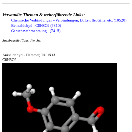
Verwandte Themen & weiterführende Links:
Chemische Verbindungen - Verbindungen, Duftstoffe, Gifte, etc. (10520)
Benzaldehyd - C8H8O2 (7310)
Geruchswahrnehmung - (7415)
Suchbegriffe / Tags: Fenchel
Anisaldehyd - Flammer, T©
1513
C8H8O2