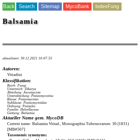
Back
Search
Sitemap
MycoBank
IndexFung
Balsamia
aktualisiert: 30.12.2021 10:07:55
Autoren:
Vittadini
Klassifikation:
Reich: Fungi
Unterreich: Dikarya
Abteilung: Ascomycota
Unterabteilung: Pezizomycotina
Klasse: Pezizomycetes
Subklasse: Pezizomycetidae
Ordnung: Pezizales
Familie: Helvellaceae
Gattung: Balsamia
Aktueller Name gem. MycoDB
Current name: Balsamia Vittad., Monographia Tuberacearum: 30 (1831)
[MB#507]
Taxonomic synonyms: