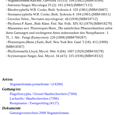
- Stigmatolemma Kalchbr., Grevillea 10 (55): 104 (1882) [MB#18599]
- Asterotus Singer, Mycologia 35 (2): 161 (1943) [MB#17115]
- Rhodocyphella W.B. Cooke, Beih. Sydowia 4: 105 (1961) [MB#18467]
- Stromatocyphella W.B. Cooke, Beih. Sydowia 4: 104 (1961) [MB#18611]
- Urceolus Velen., Novitates mycologicae: 44 (1939) [MB#18712]
- Phyllotus P. Karst., Bidr. Känn. Finl. Nat. Folk: XIV, 92 (1879) [MB#18279]
- Marasmius sect. Pleurotopsis Henn., Die natürlichen Pflanzenfamilien nebst
ihren Gattungen und wichtigeren Arten insbesondere den Nutzpflanzen : I.
Tl., 1. Abt.: Fungi (Eumycetes): 226 (1898) [MB#700287]
- Pleurotopsis (Henn.) Earle, Bull. New York Bot. Gard. 5 (18): 412 (1909)
[MB#18307]
- Phyllotremella Lloyd, Mycol. Writ. 6 (64): 1007 (1920) [MB#18278]
- Scytinotopsis Singer, Ann. Mycol. 34 (4/5): 335 (1936) [MB#18532]
Art/en:
Stigmatolemma poriaeforme / (14260)
Gattung/en:
Flagelloscypha / Geissel Haarbecherchen (7594)
Lachnella / Haarbecherchen (7596)
Resupinatus / Zwergseitling (4127)
Dokumente
Gattungsverzeichnis 2006 Stigmatolemma