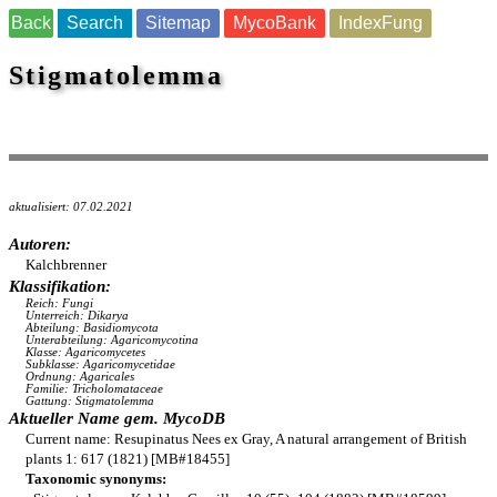
Back
Search
Sitemap
MycoBank
IndexFung
Stigmatolemma
aktualisiert: 07.02.2021
Autoren:
Kalchbrenner
Klassifikation:
Reich: Fungi
Unterreich: Dikarya
Abteilung: Basidiomycota
Unterabteilung: Agaricomycotina
Klasse: Agaricomycetes
Subklasse: Agaricomycetidae
Ordnung: Agaricales
Familie: Tricholomataceae
Gattung: Stigmatolemma
Aktueller Name gem. MycoDB
Current name: Resupinatus Nees ex Gray, A natural arrangement of British
plants 1: 617 (1821) [MB#18455]
Taxonomic synonyms: