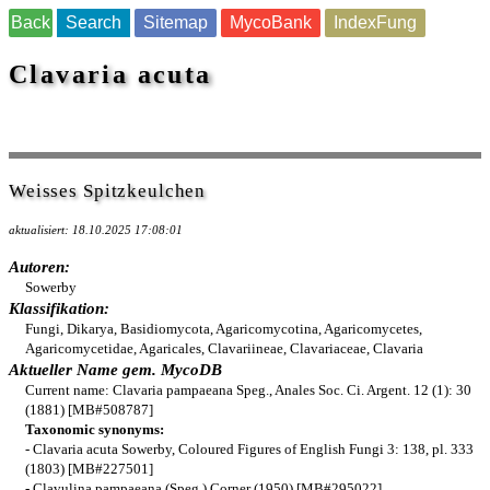
Back
Search
Sitemap
MycoBank
IndexFung
Clavaria acuta
Weisses Spitzkeulchen
aktualisiert: 18.10.2025 17:08:01
Autoren:
Sowerby
Klassifikation:
Fungi, Dikarya, Basidiomycota, Agaricomycotina, Agaricomycetes,
Agaricomycetidae, Agaricales, Clavariineae, Clavariaceae, Clavaria
Aktueller Name gem. MycoDB
Current name: Clavaria pampaeana Speg., Anales Soc. Ci. Argent. 12 (1): 30
(1881) [MB#508787]
Taxonomic synonyms:
- Clavaria acuta Sowerby, Coloured Figures of English Fungi 3: 138, pl. 333
(1803) [MB#227501]
- Clavulina pampaeana (Speg.) Corner (1950) [MB#295022]