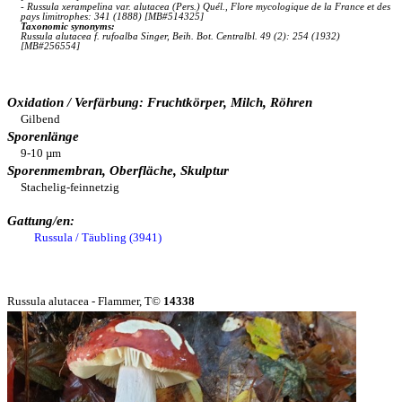
- Russula xerampelina var. alutacea (Pers.) Quél., Flore mycologique de la France et des
pays limitrophes: 341 (1888) [MB#514325]
Taxonomic synonyms:
Russula alutacea f. rufoalba Singer, Beih. Bot. Centralbl. 49 (2): 254 (1932)
[MB#256554]
Oxidation / Verfärbung: Fruchtkörper, Milch, Röhren
Gilbend
Sporenlänge
9-10 µm
Sporenmembran, Oberfläche, Skulptur
Stachelig-feinnetzig
Gattung/en:
Russula / Täubling (3941)
Russula alutacea - Flammer, T©
14338