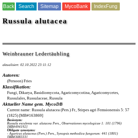
Back
Search
Sitemap
MycoBank
IndexFung
Russula alutacea
Weinbrauner Ledertäubling
aktualisiert: 02.10.2022 23:11:12
Autoren:
(Persoon) Fries
Klassifikation:
Fungi, Dikarya, Basidiomycota, Agaricomycotina, Agaricomycetes,
Russulales, Russulaceae, Russula
Aktueller Name gem. MycoDB
Current name: Russula alutacea (Pers.) Fr., Stirpes agri Femsionensis 5: 57
(1825) [MB#163869]
Basionym:
Russula esculenta var. alutacea Pers., Observationes mycologicae 1: 101 (1796)
[MB#494192]
Obligate synonyms:
- Agaricus alutaceus (Pers.) Pers., Synopsis methodica fungorum: 441 (1801)
[MB#308333]