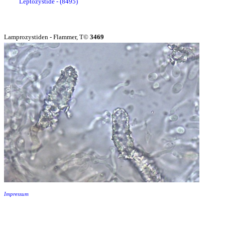
Leptozystide - (8495)
Lamprozystiden - Flammer, T©
3469
Impressum