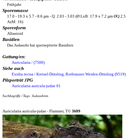
Frühjahr
Sporenmasse
17.0 - 19.3 x 5.7 - 8.6 µm - Q: 2.03 - 3.03 (Ø LxB: 17.9 x 7.2 µm ØQ:2.5
AzM: 16)
Sporenform
Allantoid
Basidien
Das Judasohr hat querseptierte Basidien
Gattung/en:
Auricularia / (7500)
Siehe auch
Exidia recisa / Kreisel-Drüsling, Rotbrauner Weiden-Drüsling (9519)
Pilzporträt JPG
Auricularia auricula-judae 01
Suchbegriffe / Tags: Judasohren
Auricularia auricula-judae - Flammer, T©
3689