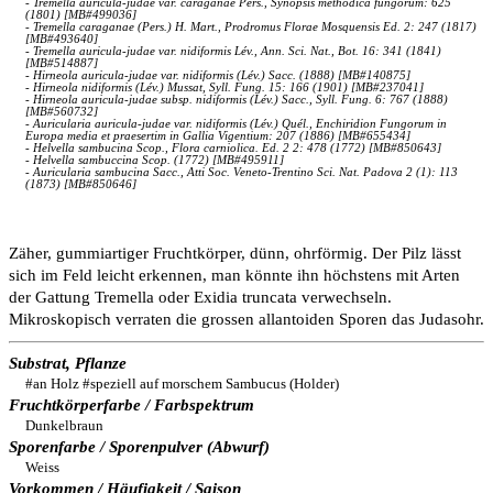
- Tremella auricula-judae var. caraganae Pers., Synopsis methodica fungorum: 625
(1801) [MB#499036]
- Tremella caraganae (Pers.) H. Mart., Prodromus Florae Mosquensis Ed. 2: 247 (1817)
[MB#493640]
- Tremella auricula-judae var. nidiformis Lév., Ann. Sci. Nat., Bot. 16: 341 (1841)
[MB#514887]
- Hirneola auricula-judae var. nidiformis (Lév.) Sacc. (1888) [MB#140875]
- Hirneola nidiformis (Lév.) Mussat, Syll. Fung. 15: 166 (1901) [MB#237041]
- Hirneola auricula-judae subsp. nidiformis (Lév.) Sacc., Syll. Fung. 6: 767 (1888)
[MB#560732]
- Auricularia auricula-judae var. nidiformis (Lév.) Quél., Enchiridion Fungorum in
Europa media et praesertim in Gallia Vigentium: 207 (1886) [MB#655434]
- Helvella sambucina Scop., Flora carniolica. Ed. 2 2: 478 (1772) [MB#850643]
- Helvella sambuccina Scop. (1772) [MB#495911]
- Auricularia sambucina Sacc., Atti Soc. Veneto-Trentino Sci. Nat. Padova 2 (1): 113
(1873) [MB#850646]
Zäher, gummiartiger Fruchtkörper, dünn, ohrförmig. Der Pilz lässt
sich im Feld leicht erkennen, man könnte ihn höchstens mit Arten
der Gattung Tremella oder Exidia truncata verwechseln.
Mikroskopisch verraten die grossen allantoiden Sporen das Judasohr.
Substrat, Pflanze
#an Holz #speziell auf morschem Sambucus (Holder)
Fruchtkörperfarbe / Farbspektrum
Dunkelbraun
Sporenfarbe / Sporenpulver (Abwurf)
Weiss
Vorkommen / Häufigkeit / Saison