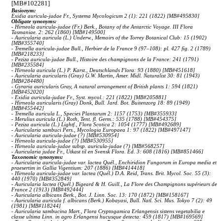
[MB#102281]
Basionym:
Exidia auricula-judae Fr., Systema Mycologicum 2 (1): 221 (1822) [MB#495830]
Obligate synonyms:
- Hirneola auricula-judae (Fr.) Berk., Botany of the Antarctic Voyage. III Flora
Tasmaniae. 2: 262 (1860) [MB#149500]
- Auricularia auricula (L.) Underw., Memoirs of the Torrey Botanical Club: 15 (1902)
[MB#355740]
- Tremella auricula-judae Bull., Herbier de la France 9 (97–108): pl. 427 fig. 2 (1789)
[MB#218233]
- Peziza auricula-judae Bull., Histoire des champignons de la France: 241 (1791)
[MB#235584]
- Hirneola auricula (L.) P. Karst., Deutschlands Flora: 93 (1880) [MB#451618]
- Auricularia auricularis (Gray) G.W. Martin, Amer. Midl. Naturalist 30: 81 (1943)
[MB#284480]
- Gyraria auricularis Gray, A natural arrangement of British plants 1: 594 (1821)
[MB#452020]
- Exidia auricula-judae Fr., Syst. mycol.: 221 (1822) [MB#205881]
- Hirneola auricularis (Gray) Donk, Bull. Jard. Bot. Buitenzorg 18: 89 (1949)
[MB#455442]
- Tremella auricula L., Species Plantarum 2: 1157 (1753) [MB#355933]
- Merulius auricula (L.) Roth, Tent. fl. Germ.: 535 (1788) [MB#454375]
- Peziza auricula (L.) Lightf., Flora Scotica 2: 1054 (1777) [MB#492689]
- Auricularia sambuci Pers., Mycologia Europaea 1: 97 (1822) [MB#497147]
- Auricularia auricula-judae (?) [MB#530954]
- Hirneola auricula-judae (?) [MB#530955]
- Hirneola auricula-judae subsp. auricula-judae (?) [MB#568257]
- Auricularia judae Fr., Utkast til en Svensk Flora. Ed. 3: 608 (1816) [MB#851466]
Taxonomic synonyms:
- Auricularia auricula-judae var. lactea Quél., Enchiridion Fungorum in Europa media et
praesertim in Gallia Vigentium: 207 (1886) [MB#414418]
- Hirneola auricula-judae var. lactea (Quél.) D.A. Reid, Trans. Brit. Mycol. Soc. 55 (3):
440 (1970) [MB#352849]
- Auricularia lactea (Quél.) Bigeard & H. Guill., La Flore des Champignons supérieurs de
France 2 (1913) [MB#492444]
- Auricularia albicans Berk., Bot. J. Linn. Soc. 13: 170 (1872) [MB#158167]
- Auricularia auricula f. albicans (Berk.) Kobayasi, Bull. Natl. Sci. Mus. Tokyo 7 (2): 49
(1981) [MB#118244]
- Auricularia sambucina Mart., Flora Cryptogamica Erlangensis sistens vegetabilia e
classe ultima Linn. in agro Erlangensi hucusque detecta: 459 (1817) [MB#169569]