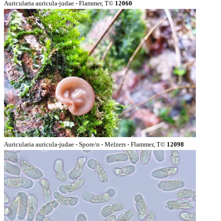
Auricularia auricula-judae - Flammer, T©
12060
Auricularia auricula-judae - Spore/n - Melzers - Flammer, T©
12098