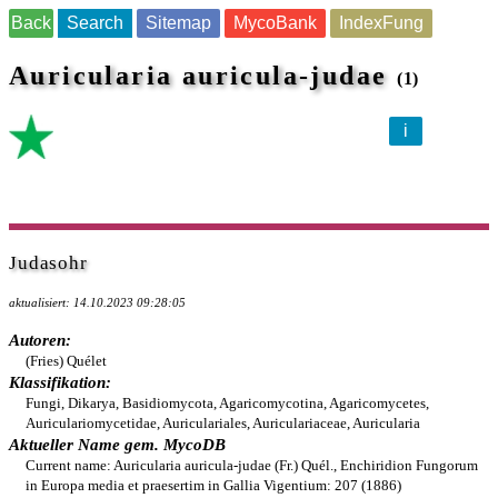
Back
Search
Sitemap
MycoBank
IndexFung
Auricularia auricula-judae
(1)
i
Judasohr
aktualisiert: 14.10.2023 09:28:05
Autoren:
(Fries) Quélet
Klassifikation:
Fungi, Dikarya, Basidiomycota, Agaricomycotina, Agaricomycetes,
Auriculariomycetidae, Auriculariales, Auriculariaceae, Auricularia
Aktueller Name gem. MycoDB
Current name: Auricularia auricula-judae (Fr.) Quél., Enchiridion Fungorum
in Europa media et praesertim in Gallia Vigentium: 207 (1886)