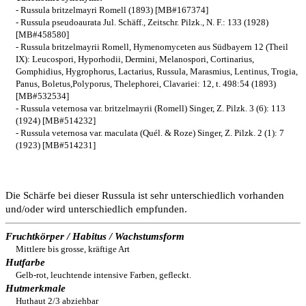
- Russula britzelmayri Romell (1893) [MB#167374]
- Russula pseudoaurata Jul. Schäff., Zeitschr. Pilzk., N. F.: 133 (1928)
[MB#458580]
- Russula britzelmayrii Romell, Hymenomyceten aus Südbayern 12 (Theil
IX): Leucospori, Hyporhodii, Dermini, Melanospori, Cortinarius,
Gomphidius, Hygrophorus, Lactarius, Russula, Marasmius, Lentinus, Trogia,
Panus, Boletus,Polyporus, Thelephorei, Clavariei: 12, t. 498:54 (1893)
[MB#532534]
- Russula veternosa var. britzelmayrii (Romell) Singer, Z. Pilzk. 3 (6): 113
(1924) [MB#514232]
- Russula veternosa var. maculata (Quél. & Roze) Singer, Z. Pilzk. 2 (1): 7
(1923) [MB#514231]
Die Schärfe bei dieser Russula ist sehr unterschiedlich vorhanden
und/oder wird unterschiedlich empfunden.
Fruchtkörper / Habitus / Wachstumsform
Mittlere bis grosse, kräftige Art
Hutfarbe
Gelb-rot, leuchtende intensive Farben, gefleckt.
Hutmerkmale
Huthaut 2/3 abziehbar