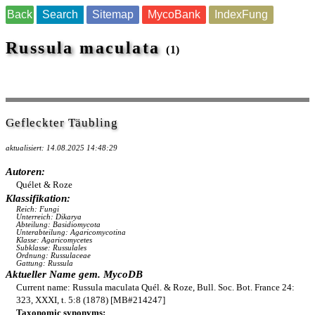
Back
Search
Sitemap
MycoBank
IndexFung
Russula maculata
(1)
Gefleckter Täubling
aktualisiert: 14.08.2025 14:48:29
Autoren:
Quélet & Roze
Klassifikation:
Reich: Fungi
Unterreich: Dikarya
Abteilung: Basidiomycota
Unterabteilung: Agaricomycotina
Klasse: Agaricomycetes
Subklasse: Russulales
Ordnung: Russulaceae
Gattung: Russula
Aktueller Name gem. MycoDB
Current name: Russula maculata Quél. & Roze, Bull. Soc. Bot. France 24:
323, XXXI, t. 5:8 (1878) [MB#214247]
Taxonomic synonyms: