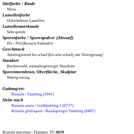
Stielfarbe / Rinde
Weiss
Lamellenfarbe
Ockerfarbene Lamellen
Lamellenmerkmale
Sehr spröde
Sporenfarbe / Sporenpulver (Abwurf)
IVc - IVd (Russula Farbtafel)
Geschmack
Adstringierend bis scharf (bis sehr scharf), mit Verzögerung!
Standort
Buchenwald, wärmebegünstigte Standorte
Sporenmembran, Oberfläche, Skulptur
Warzig-netzig
Gattung/en:
Russula / Täubling (3941)
Siehe auch
Russula aurea / Goldtäubling 1 (6737)
Russula globispora / Rundsporiger Täubling (8407)
Russula maculata - Flammer, T©
4839