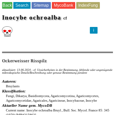
Back
Search
Sitemap
MycoBank
IndexFung
Inocybe ochroalba
cf
i
Ockerweisser Risspilz
aktualisiert: 13.06.2024 - cf: Unsicherheiten in der Bestimmung, fehlende oder ungenügende
mikroskopische Details/Beschreibung oder genaue Bestimmung pendent
Autoren:
Bruylants
Klassifikation:
Fungi, Dikarya, Basidiomycota, Agaricomycotina, Agaricomycetes,
Agaricomycetidae, Agaricales, Agaricineae, Inocybaceae, Inocybe
Aktueller Name gem. MycoDB
Current name: Inocybe ochroalba Bruyl., Bull. Soc. Mycol. France 85: 345
(1970) [MB#315863]