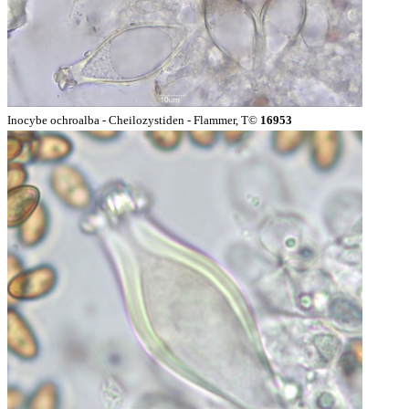
Inocybe ochroalba - Cheilozystiden - Flammer, T©
16953