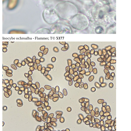
Inocybe ochroalba - Flammer, T©
5377