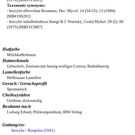
Taxonomic synonyms:
- Inocybe albovelata Reumaux, Doc. Mycol. 14 (54-55): 13 (1984)
[MB#106201]
- Inocybe subalbidodisca Stangl & J. Veselský, Ceská Mykol. 29 (2): 66
(1975) [MB#315887]
Hutfarbe
Milchkaffeebraun
Hutmerkmale
Gebuckelt, Zentrum mit faserig-wolliger Cortina, Radialfaserig
Lamellenfarbe
Hellbraune Lamellen
Geruch / Geruchsprofil
Spermatisch
Cheilozystiden
Utriform, dickwandig
Bestimmt nach
Ludwig Erhard, Pilzkompendium, IHW-Verlag
Gattung/en:
Inocybe / Risspilze (1041)