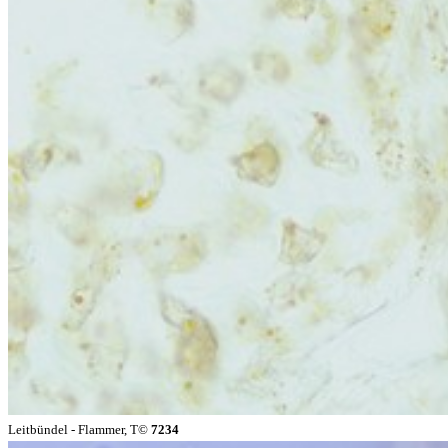
Leitbündel - Flammer, T©
7234