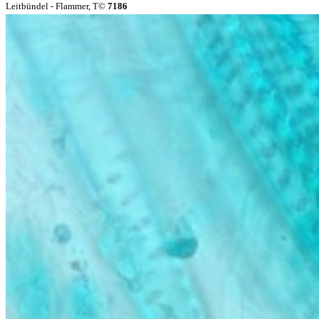
Leitbündel - Flammer, T©
7186