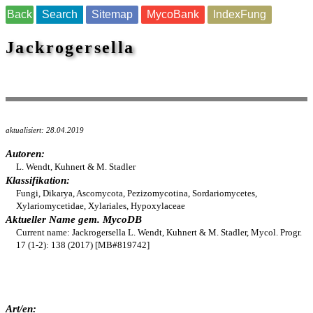
Back
Search
Sitemap
MycoBank
IndexFung
Jackrogersella
aktualisiert: 28.04.2019
Autoren:
L. Wendt, Kuhnert & M. Stadler
Klassifikation:
Fungi, Dikarya, Ascomycota, Pezizomycotina, Sordariomycetes,
Xylariomycetidae, Xylariales, Hypoxylaceae
Aktueller Name gem. MycoDB
Current name: Jackrogersella L. Wendt, Kuhnert & M. Stadler, Mycol. Progr.
17 (1-2): 138 (2017) [MB#819742]
Art/en: