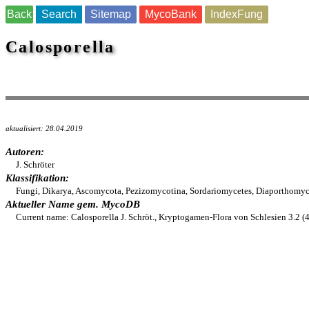
Back
Search
Sitemap
MycoBank
IndexFung
Calosporella
aktualisiert: 28.04.2019
Autoren:
J. Schröter
Klassifikation:
Fungi, Dikarya, Ascomycota, Pezizomycotina, Sordariomycetes, Diaporthomyce
Aktueller Name gem. MycoDB
Current name: Calosporella J. Schröt., Kryptogamen-Flora von Schlesien 3.2 