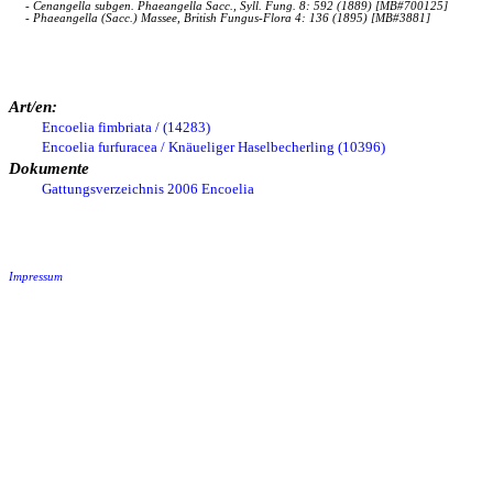
- Cenangella subgen. Phaeangella Sacc., Syll. Fung. 8: 592 (1889) [MB#700125]
- Phaeangella (Sacc.) Massee, British Fungus-Flora 4: 136 (1895) [MB#3881]
Art/en:
Encoelia fimbriata / (14283)
Encoelia furfuracea / Knäueliger Haselbecherling (10396)
Dokumente
Gattungsverzeichnis 2006 Encoelia
Impressum