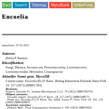
Back
Search
Sitemap
MycoBank
IndexFung
Encoelia
aktualisiert: 07.02.2021
Autoren:
(Fries) P. Karsten
Klassifikation:
Fungi, Dikarya, Ascomycota, Pezizomycotina, Leotiomycetes,
Leotiomycetidae, Helotiales, Cenangiaceae
Aktueller Name gem. MycoDB
Current name: Encoelia (Fr.) P. Karst., Bidrag Kännedom Finlands Natur Folk
19: 217 (1871) [MB#1783]
Basionym:
Peziza tr. Encoelia Fr., Systema Mycologicum 2 (1): 74 (1822) [MB#700374]
Obligate synonyms:
- Encoelia subgen. Encoelia (Fr.) P. Karst.: 18, 217 (1871) [MB#548877]
- Peziza sect. Encoelia (Fr.) P. Karst., Not. Sällsk. Fauna Fl. Fenn. Förh. 10: 102, 129
(1869) [MB#569887]
Taxonomic synonyms:
- Phibalis Wallr., Flora Cryptogamica Germaniae 2: 445 (1833) [MB#3993]