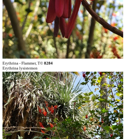
Erythrina - Flammer, T©
8284
Erythrina lysistemon