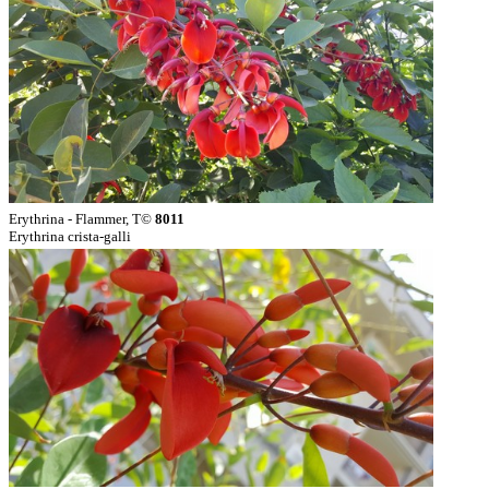
Erythrina - Flammer, T©
8011
Erythrina crista-galli