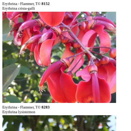
Erythrina - Flammer, T©
8152
Erythrina crista-galli
Erythrina - Flammer, T©
8283
Erythrina lysistemon