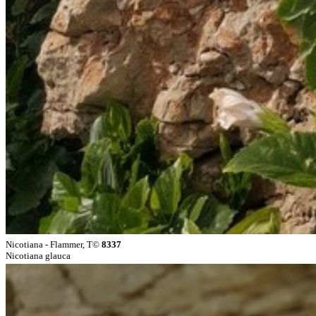
Nicotiana - Flammer, T©
8337
Nicotiana glauca