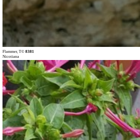
Flammer, T©
8381
Nicotiana