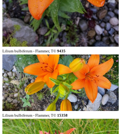
Lilium bulbiferum - Flammer, T©
9435
Lilium bulbiferum - Flammer, T©
15358