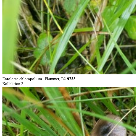
Entoloma chloropolium - Flammer, T©
9755
Kollektion 2