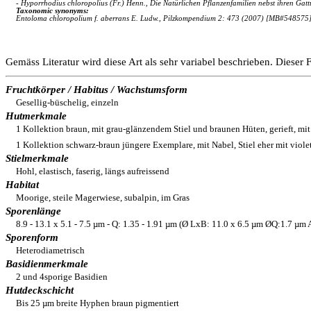
- Hyporrhodius chloropolius (Fr.) Henn., Die Natürlichen Pflanzenfamilien nebst ihren G
Taxonomic synonyms:
Entoloma chloropolium f. aberrans E. Ludw., Pilzkompendium 2: 473 (2007) [MB#548575
Gemäss Literatur wird diese Art als sehr variabel beschrieben. Dieser
Fruchtkörper / Habitus / Wachstumsform
Gesellig-büschelig, einzeln
Hutmerkmale
1 Kollektion braun, mit grau-glänzendem Stiel und braunen Hüten, gerieft, m
1 Kollektion schwarz-braun jüngere Exemplare, mit Nabel, Stiel eher mit viol
Stielmerkmale
Hohl, elastisch, faserig, längs aufreissend
Habitat
Moorige, steile Magerwiese, subalpin, im Gras
Sporenlänge
8.9 - 13.1 x 5.1 - 7.5 µm - Q: 1.35 - 1.91 µm (Ø LxB: 11.0 x 6.5 µm ØQ:1.7 µm
Sporenform
Heterodiametrisch
Basidienmerkmale
2 und 4sporige Basidien
Hutdeckschicht
Bis 25 µm breite Hyphen braun pigmentiert