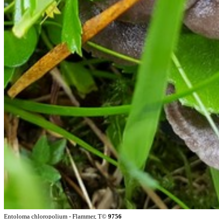
Entoloma chloropolium - Flammer, T©
9756