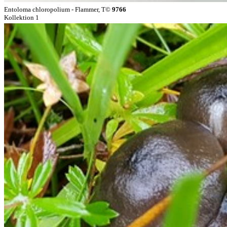
Entoloma chloropolium - Flammer, T©
9766
Kollektion 1