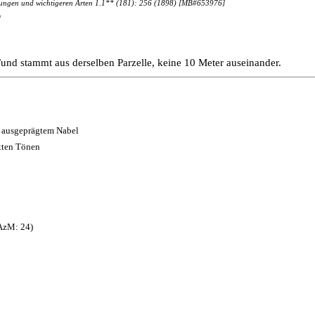
attungen und wichtigeren Arten 1.1** (181): 256 (1898) [MB#653976]
]
 Fund stammt aus derselben Parzelle, keine 10 Meter auseinander.
it ausgeprägtem Nabel
etten Tönen
 AzM: 24)