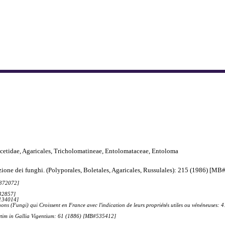
etidae, Agaricales, Tricholomatineae, Entolomataceae, Entoloma
ione dei funghi. (Polyporales, Boletales, Agaricales, Russulales): 215 (1986) [M
#372072]
132857]
#134014]
nons (Fungi) qui Croissent en France avec l'indication de leurs propriétés utiles ou vénéneuse
ertim in Gallia Vigentium: 61 (1886) [MB#535412]