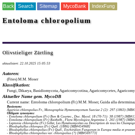
Back
Search
Sitemap
MycoBank
IndexFung
Entoloma chloropolium
Olivstieliger Zärtling
aktualisiert: 22.10.2025 15:05:53
Autoren:
(Fries) M.M. Moser
Klassifikation:
Fungi, Dikarya, Basidiomycota, Agaricomycotina, Agaricomycetes, Agaricomyc
Aktueller Name gem. MycoDB
Current name: Entoloma chloropolium (Fr.) M.M. Moser, Guida alla determinaz
Basionym:
Agaricus chloropolius Fr., Monographia Hymenomycetum Sueciae 2 (2): 297 (1863) [MB
Obligate synonyms:
- Entoloma chloropolium (Fr.) Bon & Courtec., Doc. Mycol. 18 (70-71): 38 (1987) [MB#
- Entoloma chloropolium (Fr.) Raithelh., Flora Mycologica Argentina 1: 261 (1987) [MB
- Leptonia chloropolia (Fr.) Gillet, Les Hyménomycètes ou Description de tous les Champig
- Rhodophyllus chloropus (Fr.) Quél. (1886) [MB#454968]
- Rhodophyllus chloropolius (Fr.) Quél., Enchiridion Fungorum in Europa media et praes
- Rhodophyllus chloropolius var. chloropolius (?) [MB#569773]