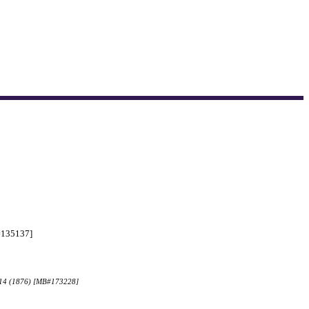
B#135137]
s: 414 (1876) [MB#173228]