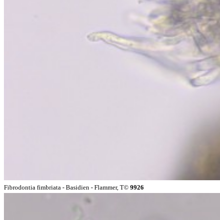
Fibrodontia fimbriata - Basidien - Flammer, T©
9926