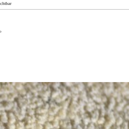
ichtbar
o