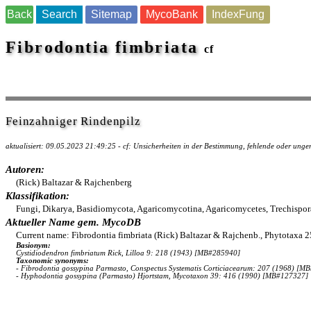
Back
Search
Sitemap
MycoBank
IndexFung
Fibrodontia fimbriata
cf
Feinzahniger Rindenpilz
aktualisiert: 09.05.2023 21:49:25 - cf: Unsicherheiten in der Bestimmung, fehlende oder un
Autoren:
(Rick) Baltazar & Rajchenberg
Klassifikation:
Fungi, Dikarya, Basidiomycota, Agaricomycotina, Agaricomycetes, Trechispor
Aktueller Name gem. MycoDB
Current name: Fibrodontia fimbriata (Rick) Baltazar & Rajchenb., Phytotaxa
Basionym:
Cystidiodendron fimbriatum Rick, Lilloa 9: 218 (1943) [MB#285940]
Taxonomic synonyms:
- Fibrodontia gossypina Parmasto, Conspectus Systematis Corticiacearum: 207 (1968) [M
- Hyphodontia gossypina (Parmasto) Hjortstam, Mycotaxon 39: 416 (1990) [MB#127327]