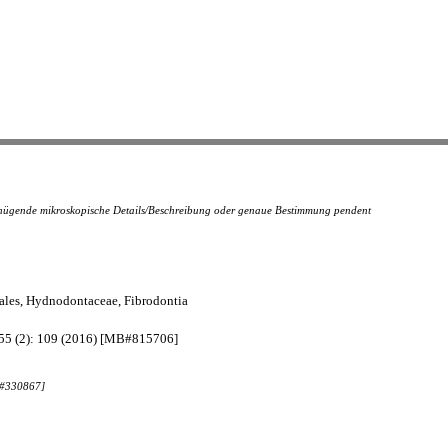
genügende mikroskopische Details/Beschreibung oder genaue Bestimmung pendent
ales, Hydnodontaceae, Fibrodontia
 255 (2): 109 (2016) [MB#815706]
B#330867]